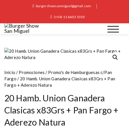
S
burgershowsanmiguel@gmail.com
k
i
(+54) 11 6603 1010
p
t
o
Burger Show San Miguel
c
o
n
t
e
Inicio
/
Promociones
/
Promo's de Hamburguesas c/Pan
n
Fargo
/ 20 Hamb. Union Ganadera Clasicas x83Grs + Pan
t
Fargo + Aderezo Natura
20 Hamb. Union Ganadera
Clasicas x83Grs + Pan Fargo +
Aderezo Natura