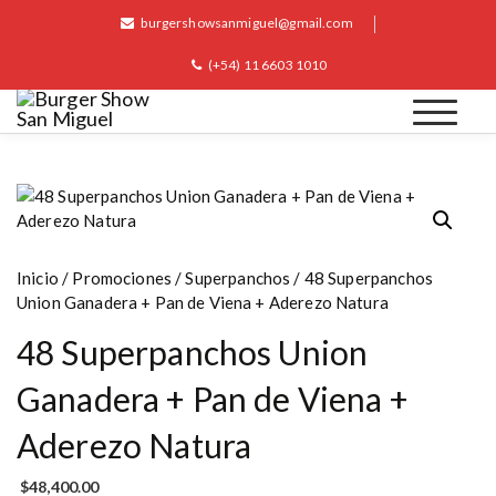
S
burgershowsanmiguel@gmail.com
k
i
(+54) 11 6603 1010
p
t
o
Burger Show San Miguel
c
o
n
t
e
Inicio
/
Promociones
/
Superpanchos
/ 48 Superpanchos
n
Union Ganadera + Pan de Viena + Aderezo Natura
t
48 Superpanchos Union
Ganadera + Pan de Viena +
Aderezo Natura
$
48,400.00