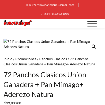
S
burgershowsanmiguel@gmail.com
k
i
(+54) 11 6603 1010
p
t
o
Burger Show San Miguel
c
o
n
t
e
Inicio
/
Promociones
/
Panchos Clasicos
/ 72 Panchos
n
Clasicos Union Ganadera + Pan Mimago+ Aderezo Natura
t
72 Panchos Clasicos Union
Ganadera + Pan Mimago+
Aderezo Natura
$
39,000.00