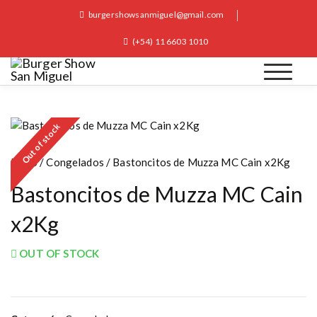
S
burgershowsanmiguel@gmail.com
k
i
(+54) 11 6603 1010
p
t
o
Burger Show San Miguel
c
o
Out of stock
n
t
Inicio
/
Congelados
/ Bastoncitos de Muzza MC Cain x2Kg
e
n
Bastoncitos de Muzza MC Cain
t
x2Kg
OUT OF STOCK