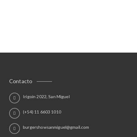
0
.
0
0
.
0
0
.
0
.
Contacto
Irigoin 2022, San Miguel
(+54) 11 6603 1010
burgershowsanmiguel@gmail.com