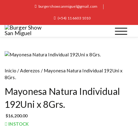
S
burgershowsanmiguel@gmail.com
k
i
(+54) 11 6603 1010
p
t
o
Burger Show San Miguel
c
o
n
t
Inicio
/
Aderezos
/ Mayonesa Natura Individual 192Uni x
e
8Grs.
n
t
Mayonesa Natura Individual
192Uni x 8Grs.
$
16,200.00
INSTOCK