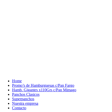
Burger Show San Miguel
Home
Promo’s de Hamburguesas c/Pan Fargo
Hamb. Gigantes x110Grs c/Pan Mimago
Panchos Clasicos
Superpanchos
Nuestra empresa
Contacto