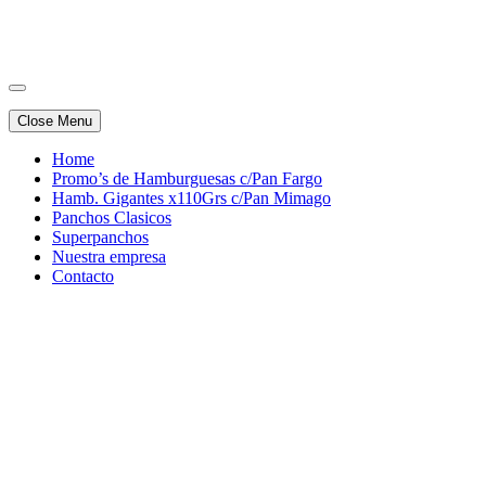
Burger Show San Miguel
Close Menu
Home
Promo’s de Hamburguesas c/Pan Fargo
Hamb. Gigantes x110Grs c/Pan Mimago
Panchos Clasicos
Superpanchos
Nuestra empresa
Contacto